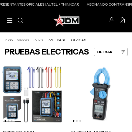
ESENTANTES OFICIALES | AUTEL + THINKCAR
ABONANDO CON TRANSFER
0
Inicio
.
Marcas
.
FNIRSI
.
PRUEBAS ELECTRICAS
PRUEBAS ELECTRICAS
FILTRAR