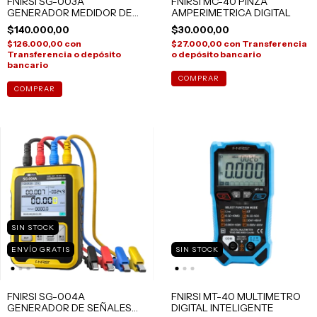
FNIRSI SG-003A
FNIRSI MC-40 PINZA
GENERADOR MEDIDOR DE
AMPERIMETRICA DIGITAL
SEÑALES
$140.000,00
$30.000,00
$126.000,00
con
$27.000,00
con
Transferencia
Transferencia o depósito
o depósito bancario
bancario
SIN STOCK
ENVÍO GRATIS
SIN STOCK
FNIRSI SG-004A
FNIRSI MT-40 MULTIMETRO
GENERADOR DE SEÑALES
DIGITAL INTELIGENTE