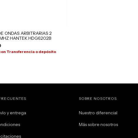
E ONDAS ARBITRARIAS 2
MHZ HANTEK HDG6202B
0
con
Transferencia o depósito
FRECUENTES
SOBRE NOSOTROS
vío y entrega
Nuestro diferencial
ondiciones
Más sobre nosotros
citaciones