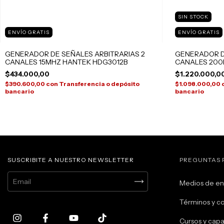
SIN STOCK
ENVÍO GRATIS
ENVÍO GRATIS
GENERADOR DE SEÑALES ARBITRARIAS 2
GENERADOR D
CANALES 15MHZ HANTEK HDG3012B
CANALES 200
$434.000,00
$1.220.000,0
$390.600,00
con
Transferencia o depósito
$1.098.000,00
bancario
bancario
SUSCRIBITE A NUESTRO NEWSLETTER
PREGUNTAS 
Medios de en
Términos y c
Cursos y capa