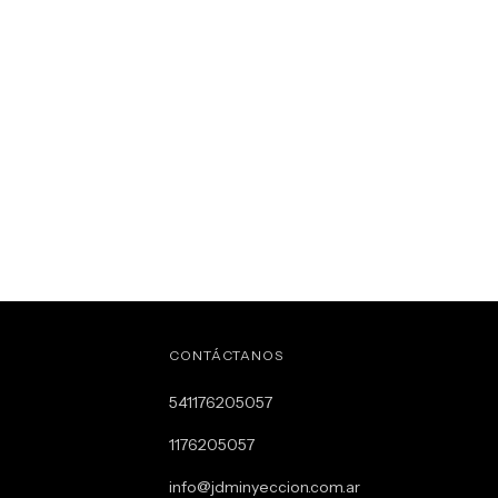
CONTÁCTANOS
541176205057
1176205057
info@jdminyeccion.com.ar