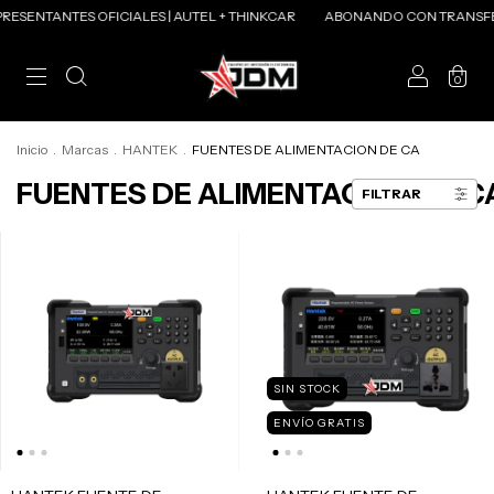
ESENTANTES OFICIALES | AUTEL + THINKCAR
ABONANDO CON TRANSFER
0
Inicio
.
Marcas
.
HANTEK
.
FUENTES DE ALIMENTACION DE CA
FUENTES DE ALIMENTACION DE C
FILTRAR
SIN STOCK
ENVÍO GRATIS