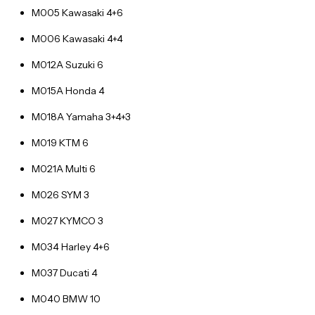
M005 Kawasaki 4+6
M006 Kawasaki 4+4
M012A Suzuki 6
M015A Honda 4
M018A Yamaha 3+4+3
M019 KTM 6
M021A Multi 6
M026 SYM 3
M027 KYMCO 3
M034 Harley 4+6
M037 Ducati 4
M040 BMW 10