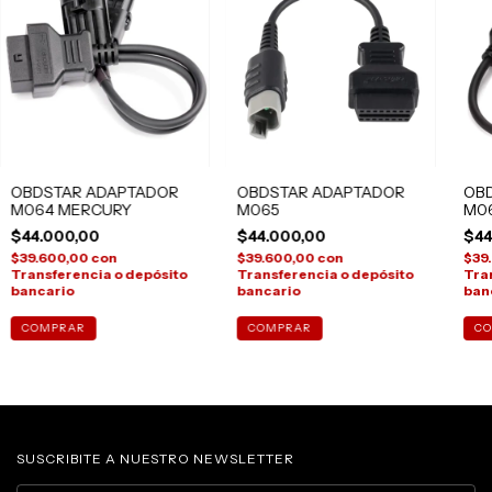
OBDSTAR ADAPTADOR
OBDSTAR ADAPTADOR
OB
M064 MERCURY
M065
M06
$44.000,00
$44.000,00
$44
$39.600,00
con
$39.600,00
con
$39
Transferencia o depósito
Transferencia o depósito
Tra
bancario
bancario
ban
SUSCRIBITE A NUESTRO NEWSLETTER