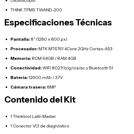
Osciloscopio
THINK TPMS TWAND-200
Especificaciones Técnicas
Pantalla:
8" (1280 x 800 px)
Procesador:
MTK MT6761 4Core 2GHz Cortex-A53
Memoria:
ROM 64GB / RAM 4GB
Conectividad:
WIFI 802.11 b/g/n/a/ac y Bluetooth 5.1
Batería:
12600 mAh / 3.7V
Cámara trasera:
8MP
Contenido del Kit
1 Thinktool Latín Master
1 Conector VCI de diagnóstico