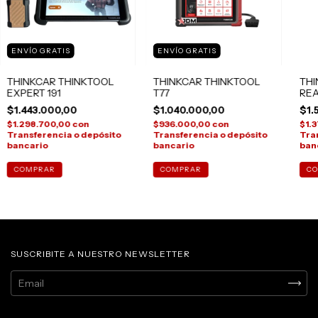
ENVÍO GRATIS
ENVÍO GRATIS
THINKCAR THINKTOOL
THINKCAR THINKTOOL
THI
EXPERT 191
T77
REA
$1.443.000,00
$1.040.000,00
$1.
$1.298.700,00
con
$936.000,00
con
$1.
Transferencia o depósito
Transferencia o depósito
Tra
bancario
bancario
ban
SUSCRIBITE A NUESTRO NEWSLETTER