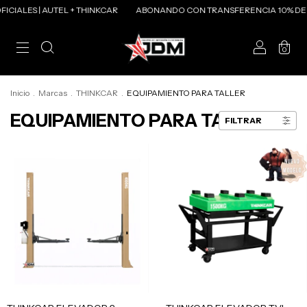
LES | AUTEL + THINKCAR
ABONANDO CON TRANSFERENCIA 10% DE DE
0
Inicio
.
Marcas
.
THINKCAR
.
EQUIPAMIENTO PARA TALLER
EQUIPAMIENTO PARA TALLER
FILTRAR